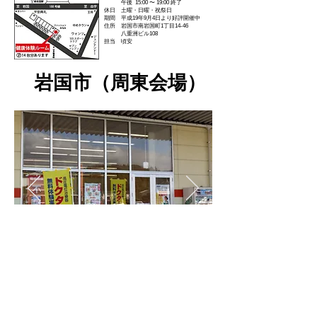
午後 15:00 〜 19:00 終了
休日 土曜・日曜・祝祭日
期間 平成19年9月4日より好評開催中
住所 岩国市南岩国町1丁目14-46
八重洲ビル108
担当 頃安
岩国市（周東会場）
時間 午前 10:00 〜 13:30
午後 14:30 〜 18:30 終了
休日 土曜・日曜・祝祭日
期間 令和7年12月3日より好評開催中
住所 岩国市周東町下久原436